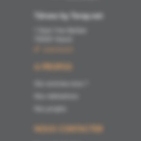
Tdrone by Torop.net
1 Quai Yves Barbier
70000 Vesoul
03 84 78 60 07
A PROPOS
Qui sommes-nous ?
Nos réalisations
Nos projets
NOUS CONTACTER