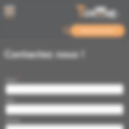
Panneau de gestion des cookies
MENU
Demande de devis
Contactez nous !
Email
Nom
Prénom